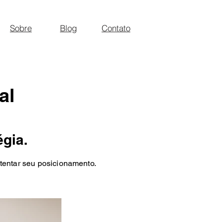
Sobre
Blog
Contato
al
égia.
stentar seu posicionamento.